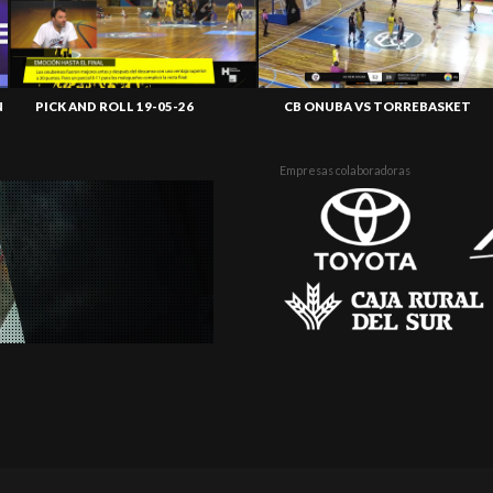
N
PICK AND ROLL 19-05-26
CB ONUBA VS TORREBASKET
Empresas colaboradoras