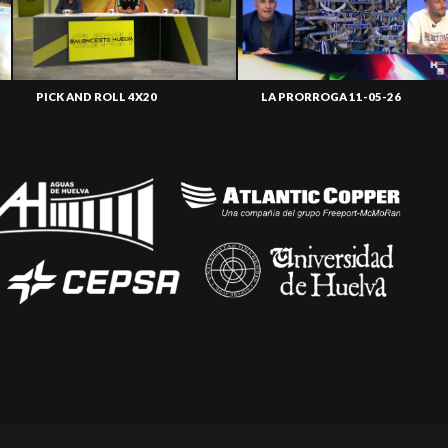
PICK AND ROLL 4X20
LA PRORROGA 11-05-26