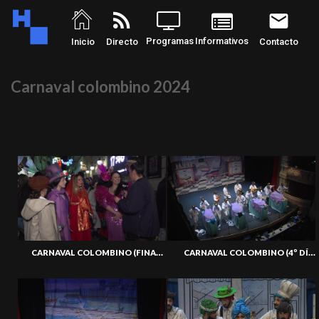
rss_feed
email
Programas
Informativos
Inicio
Directo
Contacto
Carnaval colombino 2024
CARNAVAL COLOMBINO (FINAL) 10-02-24
CARNAVAL COLOMBINO (4º DÍA SEMIF) 08-02-24