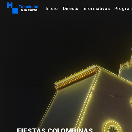
Inicio
Directo
Informativos
Progra
email
rss_feed
FIESTAS COLOMBINAS