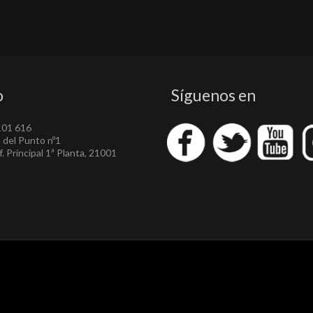
o
Síguenos en
101 616
a del Punto nº1
. Principal 1ª Planta, 21001