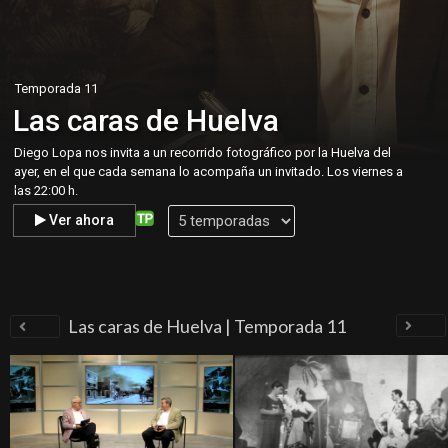
Temporada 11
Las caras de Huelva
Diego Lopa nos invita a un recorrido fotográfico por la Huelva del
ayer, en el que cada semana lo acompaña un invitado. Los viernes a
.
las 22:00 h.
Ver ahora
Las caras de Huelva | Temporada 11