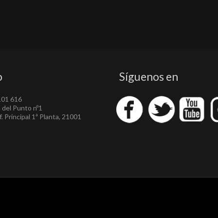
o
Síguenos en
101 616
a del Punto nº1
. Principal 1ª Planta, 21001