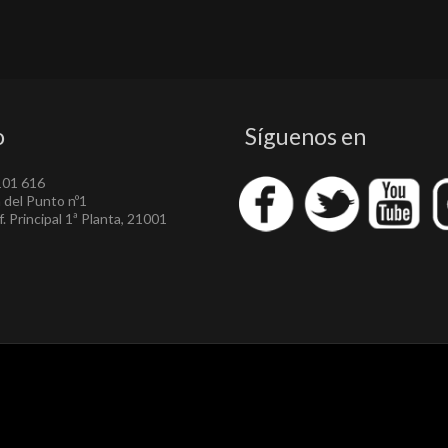
o
Síguenos en
101 616
a del Punto nº1
. Principal 1ª Planta, 21001