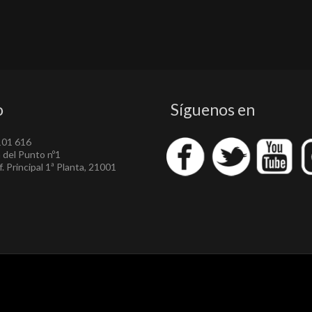
o
Síguenos en
101 616
a del Punto nº1
. Principal 1ª Planta, 21001