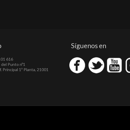
o
Síguenos en
101 616
a del Punto nº1
. Principal 1ª Planta, 21001