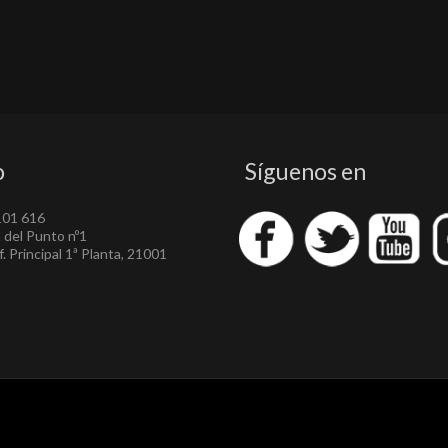
o
Síguenos en
101 616
a del Punto nº1
. Principal 1ª Planta, 21001