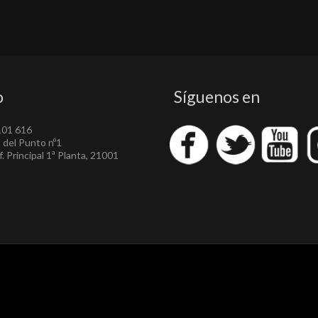
o
Síguenos en
101 616
a del Punto nº1
. Principal 1ª Planta, 21001