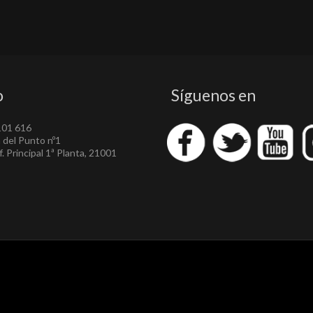
o
Síguenos en
101 616
a del Punto nº1
. Principal 1ª Planta, 21001