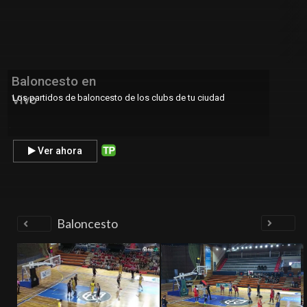
Baloncesto en
Vivo
Los partidos de baloncesto de los clubs de tu ciudad
.
Ver ahora
Baloncesto