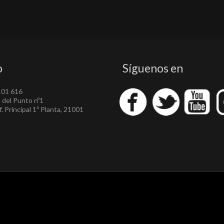
o
Síguenos en
101 616
a del Punto nº1
. Principal 1ª Planta, 21001