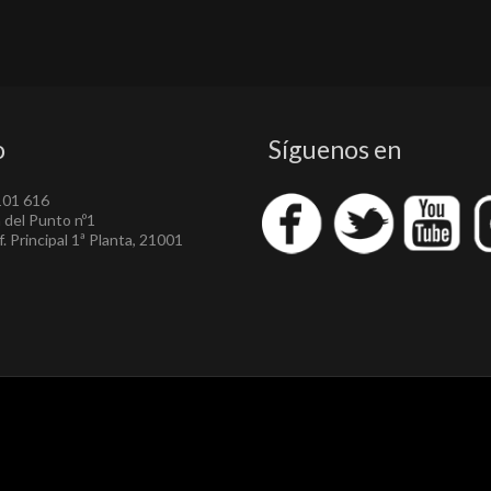
o
Síguenos en
101 616
a del Punto nº1
. Principal 1ª Planta, 21001