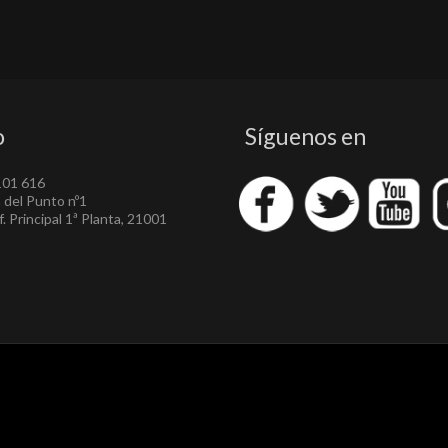
o
Síguenos en
101 616
a del Punto nº1
. Principal 1ª Planta, 21001