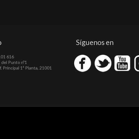
o
Síguenos en
101 616
a del Punto nº1
. Principal 1ª Planta, 21001