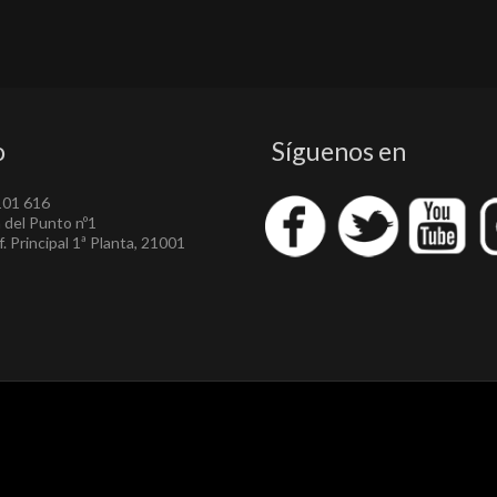
o
Síguenos en
101 616
a del Punto nº1
. Principal 1ª Planta, 21001