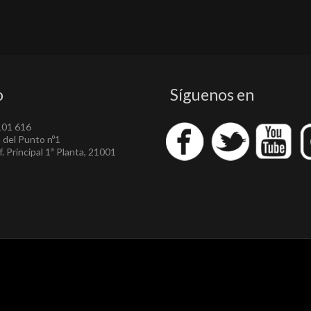
o
Síguenos en
101 616
a del Punto nº1
. Principal 1ª Planta, 21001