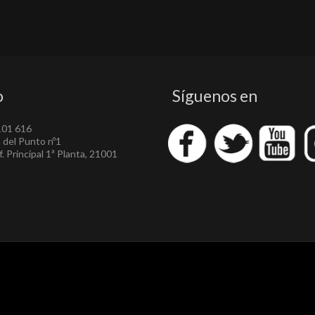
o
Síguenos en
101 616
a del Punto nº1
. Principal 1ª Planta, 21001