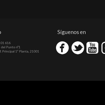
o
Síguenos en
101 616
a del Punto nº1
. Principal 1ª Planta, 21001