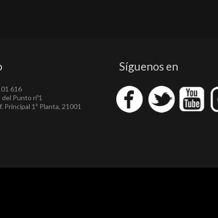
o
Síguenos en
101 616
a del Punto nº1
. Principal 1ª Planta, 21001