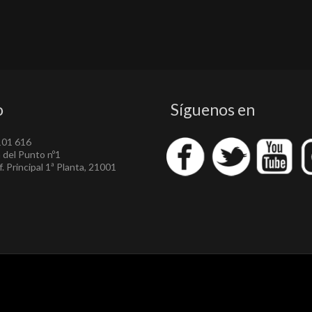
o
Síguenos en
101 616
a del Punto nº1
. Principal 1ª Planta, 21001