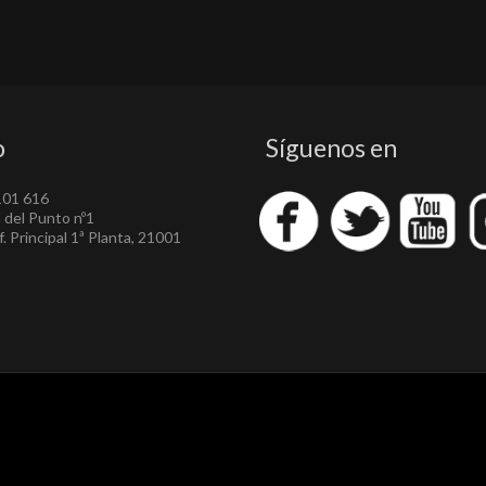
o
Síguenos en
101 616
a del Punto nº1
. Principal 1ª Planta, 21001