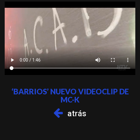
‘BARRIOS’ NUEVO VIDEOCLIP DE
MC-K
atrás