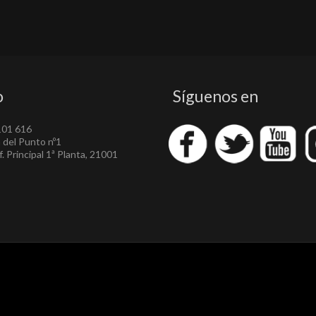
o
Síguenos en
101 616
a del Punto nº1
. Principal 1ª Planta, 21001