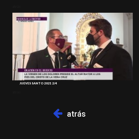
atrás
atr
JUEVES SANTO 2021 2/4
atrás
atr
atrás