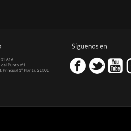
o
Síguenos en
101 616
a del Punto nº1
. Principal 1ª Planta, 21001