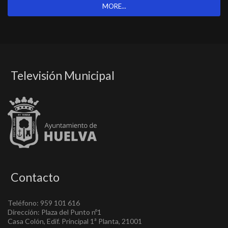
MORE...
Televisión Municipal
Contacto
Teléfono: 959 101 616
Dirección: Plaza del Punto nº1
Casa Colón, Edif. Principal 1ª Planta, 21001