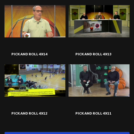
PICK AND ROLL 4X14
PICK AND ROLL 4X13
PICK AND ROLL 4X12
PICK AND ROLL 4X11