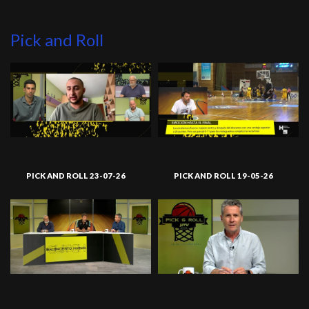
Pick and Roll
PICK AND ROLL 23-07-26
PICK AND ROLL 19-05-26