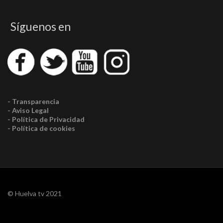
Síguenos en
- Transparencia
- Aviso Legal
- Política de Privacidad
- Política de cookies
© Huelva tv 2021