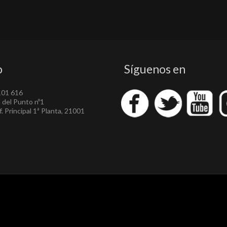
o
Síguenos en
101 616
a del Punto nº1
. Principal 1ª Planta, 21001