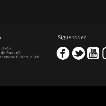
o
Síguenos en
101 616
a del Punto nº1
. Principal 1ª Planta, 21001