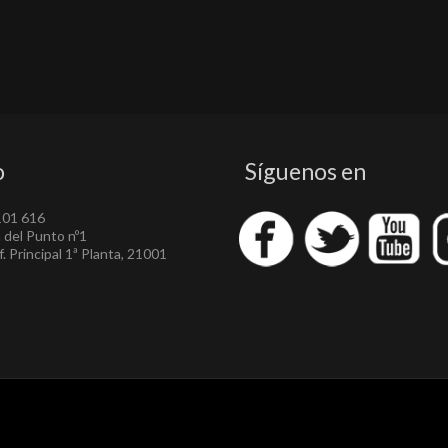
o
Síguenos en
101 616
a del Punto nº1
. Principal 1ª Planta, 21001