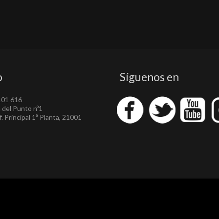
o
Síguenos en
101 616
a del Punto nº1
. Principal 1ª Planta, 21001