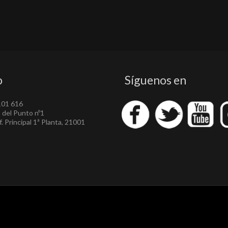
o
Síguenos en
101 616
a del Punto nº1
. Principal 1ª Planta, 21001