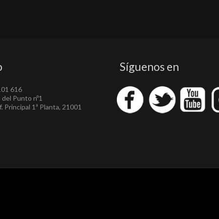
o
Síguenos en
101 616
a del Punto nº1
. Principal 1ª Planta, 21001