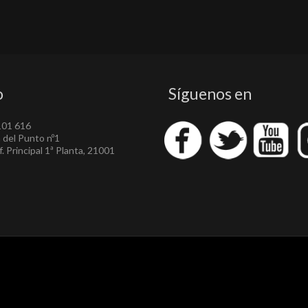
o
Síguenos en
101 616
a del Punto nº1
. Principal 1ª Planta, 21001