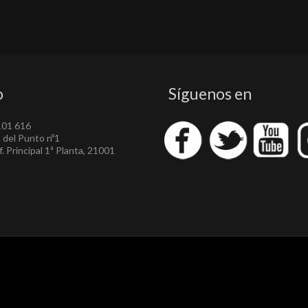
o
Síguenos en
101 616
a del Punto nº1
. Principal 1ª Planta, 21001