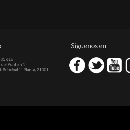
o
Síguenos en
101 616
a del Punto nº1
. Principal 1ª Planta, 21001