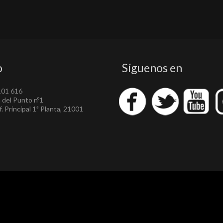
o
Síguenos en
101 616
a del Punto nº1
. Principal 1ª Planta, 21001