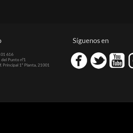
o
Síguenos en
101 616
a del Punto nº1
. Principal 1ª Planta, 21001