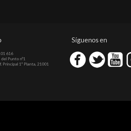
o
Síguenos en
101 616
a del Punto nº1
. Principal 1ª Planta, 21001