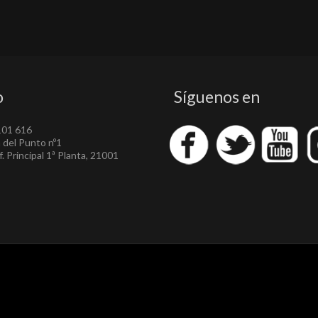
o
Síguenos en
101 616
a del Punto nº1
. Principal 1ª Planta, 21001