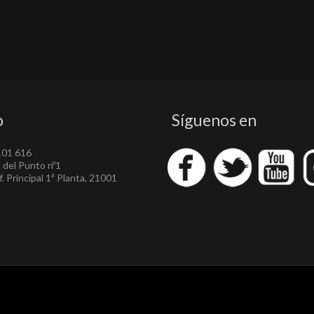
o
Síguenos en
101 616
a del Punto nº1
. Principal 1ª Planta, 21001