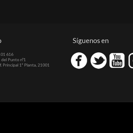
o
Síguenos en
101 616
a del Punto nº1
. Principal 1ª Planta, 21001