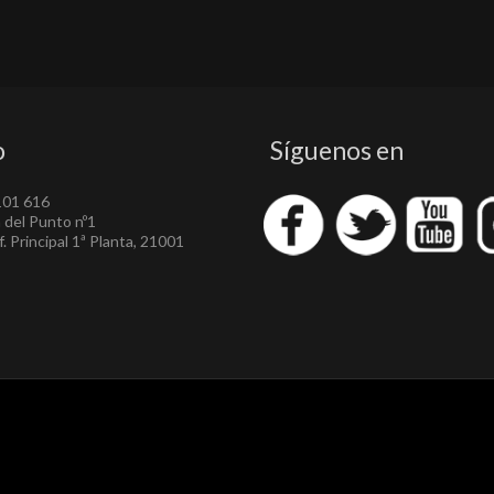
o
Síguenos en
101 616
a del Punto nº1
. Principal 1ª Planta, 21001