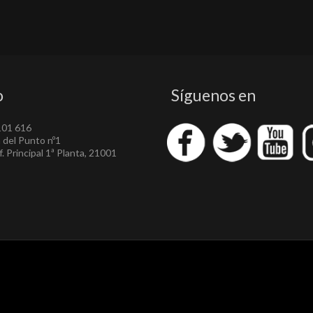
o
Síguenos en
101 616
a del Punto nº1
. Principal 1ª Planta, 21001