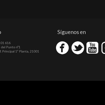
o
Síguenos en
101 616
a del Punto nº1
. Principal 1ª Planta, 21001