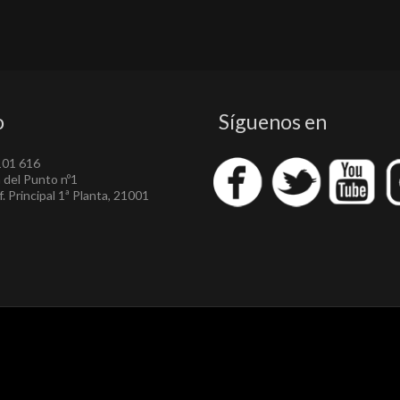
o
Síguenos en
101 616
a del Punto nº1
. Principal 1ª Planta, 21001