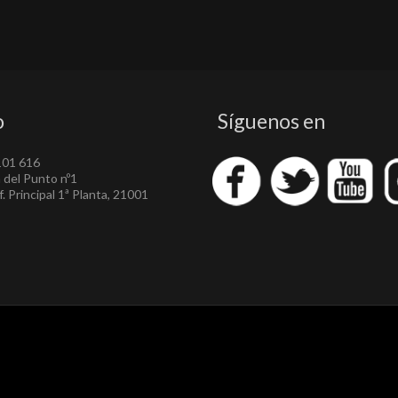
o
Síguenos en
101 616
a del Punto nº1
. Principal 1ª Planta, 21001