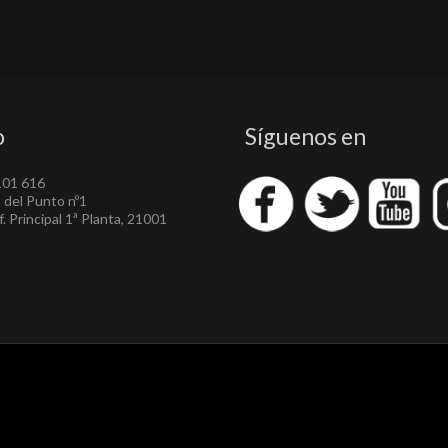
o
Síguenos en
101 616
a del Punto nº1
. Principal 1ª Planta, 21001